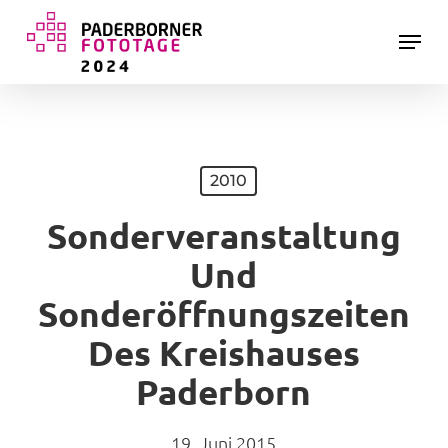
Skip
Menu
to
main
Close
content
Menu
2010
Sonderveranstaltung
Und
Sonderöffnungszeiten
Des Kreishauses
Paderborn
19. Juni 2015