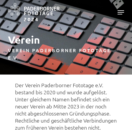
Skip
Menu
to
main
Close
content
Menu
Verein
VEREIN PADERBORNER FOTOTAGE
E.V.
Der Verein Paderborner Fototage e.V.
bestand bis 2020 und wurde aufgelöst.
Unter gleichem Namen befindet sich ein
neuer Verein ab Mitte 2023 in der noch
nicht abgeschlossenen Gründungsphase.
Rechtliche und geschäftliche Verbindungen
zum früheren Verein bestehen nicht.