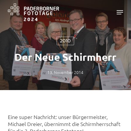
Skip
Menu
to
main
Close
content
Menu
2010
Der Neue Schirmherr
13. November 2014
Eine super Nachricht: unser Bürgermeister,
Michael Dreier, übernimmt die Schirmherrschaft
für die 3. Paderborner Fototage!