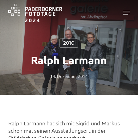
Skip
Menu
to
main
Close
content
Menu
2010
Ralph Larmann
14. Dezember 2014
Ralph Larmann hat sich mit Sigrid und Markus
schon mal seinen Ausstellungsort in der
Städtischen Galerie angeschaut.