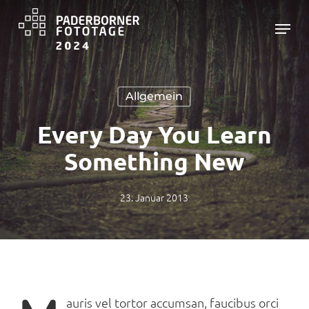
Skip
Menu
to
main
Close
content
Menu
Allgemein
Every Day You Learn
Something New
23. Januar 2013
auris vel tortor accumsan, faucibus orci