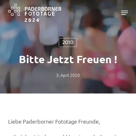
Skip
Menu
to
main
Close
content
Menu
2010
Bitte Jetzt Freuen !
3. April 2020
Liebe Paderborner Fototage Freunde,