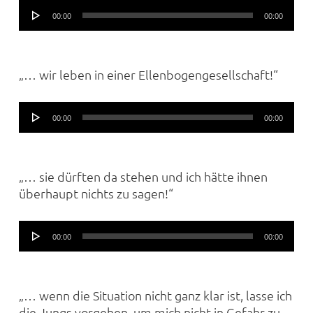
Audio-
00:00
00:00
Player
„… wir leben in einer Ellenbogengesellschaft!“
Audio-
00:00
00:00
Player
„… sie dürften da stehen und ich hätte ihnen
überhaupt nichts zu sagen!“
Audio-
00:00
00:00
Player
„… wenn die Situation nicht ganz klar ist, lasse ich
die Jungs vorgehen, um mich nicht in Gefahr zu