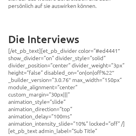
persönlich auf sie auswirken können.
Die Interviews
[/et_pb_text][et_pb_divider color=“#ed4441″
show_divider=“on“ divider_style=“solid“
divider_position=“center“ divider_weight=“3px“
height=“false“ disabled_on=“on|on|off%22″
_builder_version=“3.0.76″ max_width=“150px“
module_alignment=“center“
custom_margin=“30px|||“
animation_style=“slide“
animation_direction=“top“
animation_delay=“100ms“
animation_intensity_slide=“10%“ locked=“off“ /]
[et_pb_text admin_label=“Sub Title“