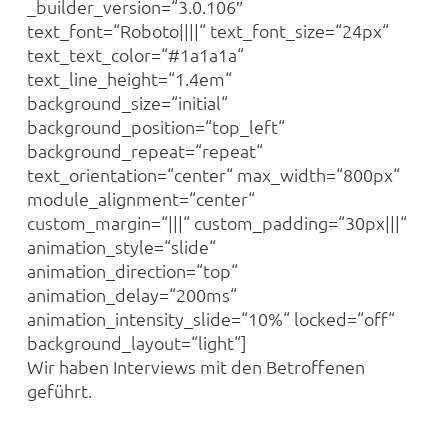
_builder_version=“3.0.106″
text_font=“Roboto||||“ text_font_size=“24px“
text_text_color=“#1a1a1a“
text_line_height=“1.4em“
background_size=“initial“
background_position=“top_left“
background_repeat=“repeat“
text_orientation=“center“ max_width=“800px“
module_alignment=“center“
custom_margin=“|||“ custom_padding=“30px|||“
animation_style=“slide“
animation_direction=“top“
animation_delay=“200ms“
animation_intensity_slide=“10%“ locked=“off“
background_layout=“light“]
Wir haben Interviews mit den Betroffenen
geführt.